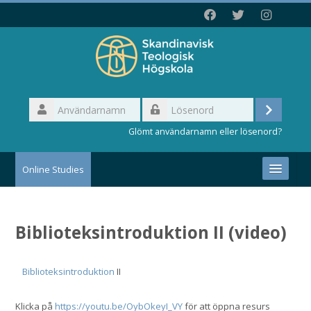
Gå
direkt
till
huvudinnehåll
Användarnamn
Logga
Lösenord
Glömt användarnamn eller lösenord?
in
Online Studies
START
Biblioteksintroduktion II (video)
Svenska ‎(sv)‎
Sök
Biblioteksintroduktion
II
kurser
Skicka
in
Klicka på
https://youtu.be/OybOkeyI_VY
för att öppna resurs